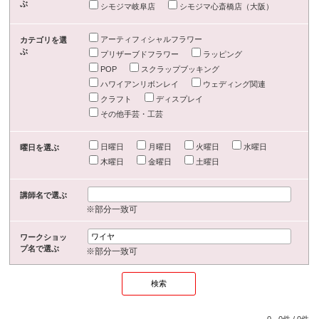
ぶ
シモジマ岐阜店
シモジマ心斎橋店（大阪）
アーティフィシャルフラワー
カテゴリを選
ぶ
プリザーブドフラワー
ラッピング
POP
スクラップブッキング
ハワイアンリボンレイ
ウェディング関連
クラフト
ディスプレイ
その他手芸・工芸
日曜日
月曜日
火曜日
水曜日
曜日を選ぶ
木曜日
金曜日
土曜日
講師名で選ぶ
※部分一致可
ワークショッ
プ名で選ぶ
※部分一致可