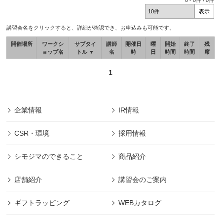
0
-
0
件 /
0
件
講習会名をクリックすると、詳細が確認でき、お申込みも可能です。
開催場所
ワークシ
サブタイ
講師
開催日
曜
開始
終了
残
ョップ名
トル ▼
名
時
日
時間
時間
席
1
企業情報
IR情報
CSR・環境
採用情報
シモジマのできること
商品紹介
店舗紹介
講習会のご案内
ギフトラッピング
WEBカタログ