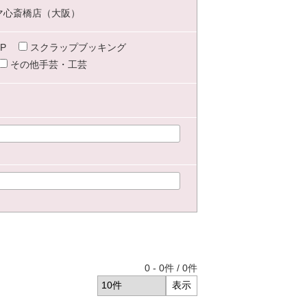
マ心斎橋店（大阪）
P
スクラップブッキング
その他手芸・工芸
0
-
0
件 /
0
件