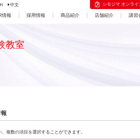
シモジマ オンライ
SH
中文
IR情報
採用情報
商品紹介
店舗紹介
講習
験教室
情報
い。複数の項目を選択することができます。