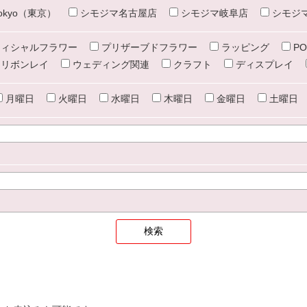
e tokyo（東京）
シモジマ名古屋店
シモジマ岐阜店
シモジ
ィシャルフラワー
プリザーブドフラワー
ラッピング
PO
リボンレイ
ウェディング関連
クラフト
ディスプレイ
月曜日
火曜日
水曜日
木曜日
金曜日
土曜日