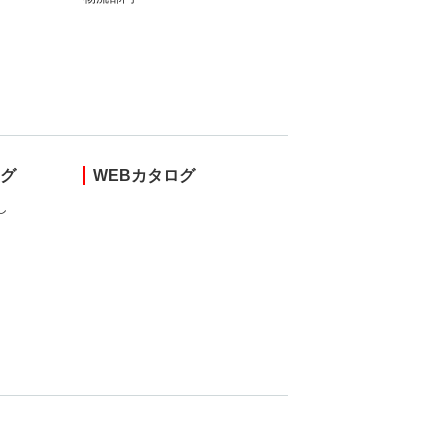
ング
WEBカタログ
し