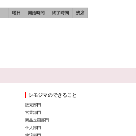
曜日
開始時間
終了時間
残席
シモジマのできること
販売部門
営業部門
商品企画部門
仕入部門
物流部門