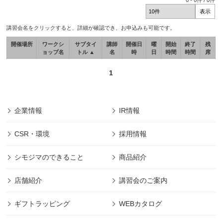
0
-
0
件 /
0
件
講習会名をクリックすると、詳細が確認でき、お申込みも可能です。
開催場所
ワークシ
サブタイ
講師
開催日
曜
開始
終了
残
ョップ名
トル ▲
名
時
日
時間
時間
席
1
企業情報
IR情報
CSR・環境
採用情報
シモジマのできること
商品紹介
店舗紹介
講習会のご案内
ギフトラッピング
WEBカタログ