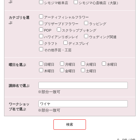
ぶ
シモジマ岐阜店
シモジマ心斎橋店（大阪）
アーティフィシャルフラワー
カテゴリを選
ぶ
プリザーブドフラワー
ラッピング
POP
スクラップブッキング
ハワイアンリボンレイ
ウェディング関連
クラフト
ディスプレイ
その他手芸・工芸
日曜日
月曜日
火曜日
水曜日
曜日を選ぶ
木曜日
金曜日
土曜日
講師名で選ぶ
※部分一致可
ワークショッ
プ名で選ぶ
※部分一致可