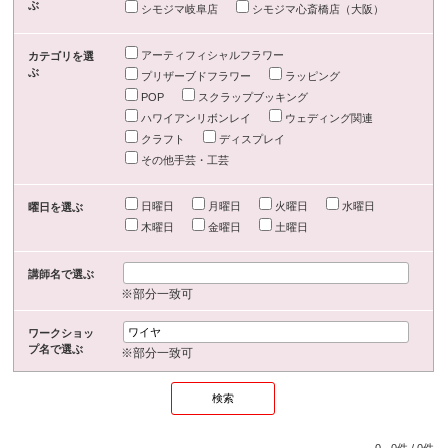
ぶ
シモジマ岐阜店
シモジマ心斎橋店（大阪）
アーティフィシャルフラワー
カテゴリを選
ぶ
プリザーブドフラワー
ラッピング
POP
スクラップブッキング
ハワイアンリボンレイ
ウェディング関連
クラフト
ディスプレイ
その他手芸・工芸
日曜日
月曜日
火曜日
水曜日
曜日を選ぶ
木曜日
金曜日
土曜日
講師名で選ぶ
※部分一致可
ワークショッ
プ名で選ぶ
※部分一致可