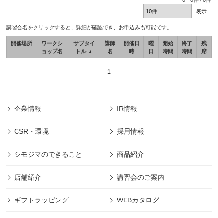
0
-
0
件 /
0
件
講習会名をクリックすると、詳細が確認でき、お申込みも可能です。
開催場所
ワークシ
サブタイ
講師
開催日
曜
開始
終了
残
ョップ名
トル ▲
名
時
日
時間
時間
席
1
企業情報
IR情報
CSR・環境
採用情報
シモジマのできること
商品紹介
店舗紹介
講習会のご案内
ギフトラッピング
WEBカタログ