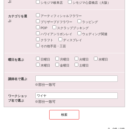
ぶ
シモジマ岐阜店
シモジマ心斎橋店（大阪）
アーティフィシャルフラワー
カテゴリを選
ぶ
プリザーブドフラワー
ラッピング
POP
スクラップブッキング
ハワイアンリボンレイ
ウェディング関連
クラフト
ディスプレイ
その他手芸・工芸
日曜日
月曜日
火曜日
水曜日
曜日を選ぶ
木曜日
金曜日
土曜日
講師名で選ぶ
※部分一致可
ワークショッ
プ名で選ぶ
※部分一致可