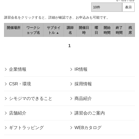
0
-
0
件 /
0
件
講習会名をクリックすると、詳細が確認でき、お申込みも可能です。
開催場所
ワークシ
サブタイ
講師
開催日
曜
開始
終了
残
ョップ名
トル ▲
名
時
日
時間
時間
席
1
企業情報
IR情報
CSR・環境
採用情報
シモジマのできること
商品紹介
店舗紹介
講習会のご案内
ギフトラッピング
WEBカタログ