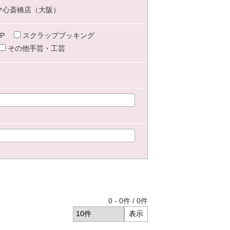
マ心斎橋店（大阪）
P
スクラップブッキング
その他手芸・工芸
0
-
0
件 /
0
件