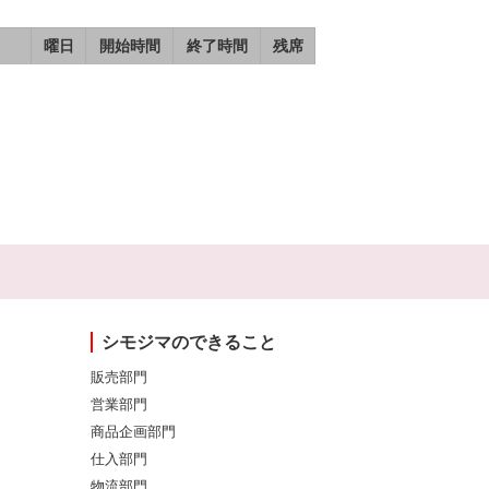
曜日
開始時間
終了時間
残席
シモジマのできること
販売部門
営業部門
商品企画部門
仕入部門
物流部門