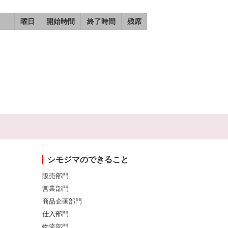
曜日
開始時間
終了時間
残席
シモジマのできること
販売部門
営業部門
商品企画部門
仕入部門
物流部門