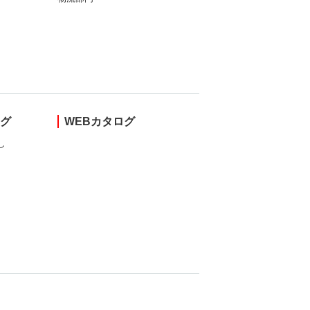
ング
WEBカタログ
し