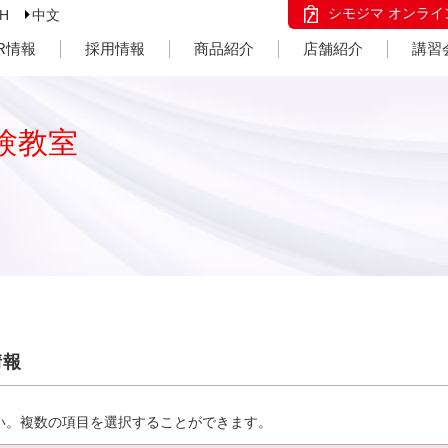
シモジマ オンライ
SH
中文
IR情報
採用情報
商品紹介
店舗紹介
講習
験教室
情報
い。複数の項目を選択することができます。