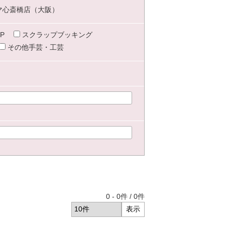
マ心斎橋店（大阪）
P
スクラップブッキング
その他手芸・工芸
0
-
0
件 /
0
件