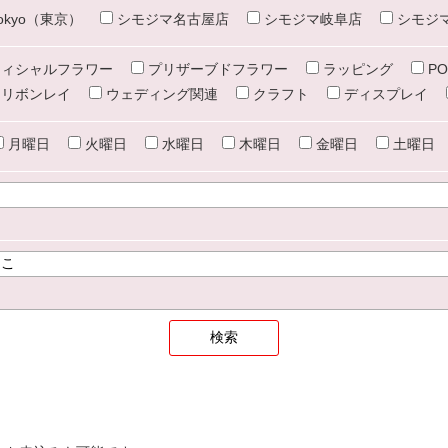
e tokyo（東京）
シモジマ名古屋店
シモジマ岐阜店
シモジ
ィシャルフラワー
プリザーブドフラワー
ラッピング
PO
リボンレイ
ウェディング関連
クラフト
ディスプレイ
月曜日
火曜日
水曜日
木曜日
金曜日
土曜日