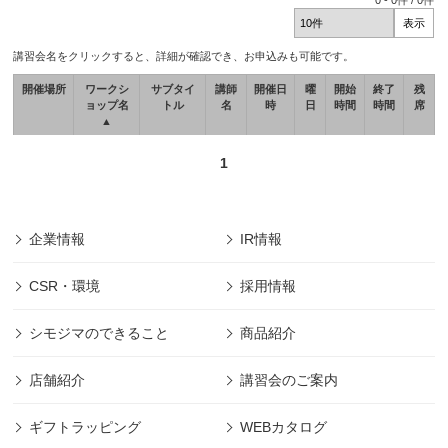
0
-
0
件 /
0
件
講習会名をクリックすると、詳細が確認でき、お申込みも可能です。
開催場所
ワークシ
サブタイ
講師
開催日
曜
開始
終了
残
ョップ名
トル
名
時
日
時間
時間
席
▲
1
企業情報
IR情報
CSR・環境
採用情報
シモジマのできること
商品紹介
店舗紹介
講習会のご案内
ギフトラッピング
WEBカタログ