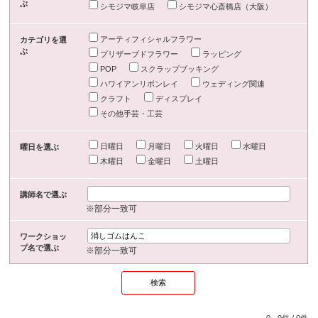
ぶ
シモジマ岐阜店
シモジマ心斎橋店（大阪）
アーティフィシャルフラワー
カテゴリを選
ぶ
プリザーブドフラワー
ラッピング
POP
スクラップブッキング
ハワイアンリボンレイ
ウェディング関連
クラフト
ディスプレイ
その他手芸・工芸
日曜日
月曜日
火曜日
水曜日
曜日を選ぶ
木曜日
金曜日
土曜日
講師名で選ぶ
※部分一致可
ワークショッ
プ名で選ぶ
※部分一致可