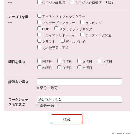
ぶ
シモジマ岐阜店
シモジマ心斎橋店（大阪）
アーティフィシャルフラワー
カテゴリを選
ぶ
プリザーブドフラワー
ラッピング
POP
スクラップブッキング
ハワイアンリボンレイ
ウェディング関連
クラフト
ディスプレイ
その他手芸・工芸
日曜日
月曜日
火曜日
水曜日
曜日を選ぶ
木曜日
金曜日
土曜日
講師名で選ぶ
※部分一致可
ワークショッ
プ名で選ぶ
※部分一致可