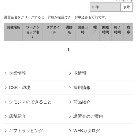
0
-
0
件 /
0
件
講習会名をクリックすると、詳細が確認でき、お申込みも可能です。
開催場所
ワークシ
サブタイ
講師
開催日
曜
開始
終了
残
ョップ名
トル
名
時
日
時間
時間
席
▲
1
企業情報
IR情報
CSR・環境
採用情報
シモジマのできること
商品紹介
店舗紹介
講習会のご案内
ギフトラッピング
WEBカタログ