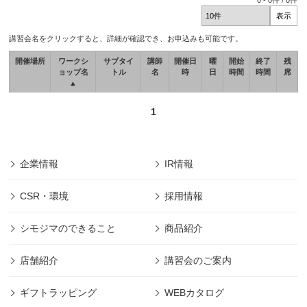
0
-
0
件 /
0
件
講習会名をクリックすると、詳細が確認でき、お申込みも可能です。
開催場所
ワークシ
サブタイ
講師
開催日
曜
開始
終了
残
ョップ名
トル
名
時
日
時間
時間
席
▲
1
企業情報
IR情報
CSR・環境
採用情報
シモジマのできること
商品紹介
店舗紹介
講習会のご案内
ギフトラッピング
WEBカタログ