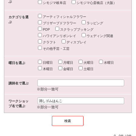
ぶ
シモジマ岐阜店
シモジマ心斎橋店（大阪）
アーティフィシャルフラワー
カテゴリを選
ぶ
プリザーブドフラワー
ラッピング
POP
スクラップブッキング
ハワイアンリボンレイ
ウェディング関連
クラフト
ディスプレイ
その他手芸・工芸
日曜日
月曜日
火曜日
水曜日
曜日を選ぶ
木曜日
金曜日
土曜日
講師名で選ぶ
※部分一致可
ワークショッ
プ名で選ぶ
※部分一致可