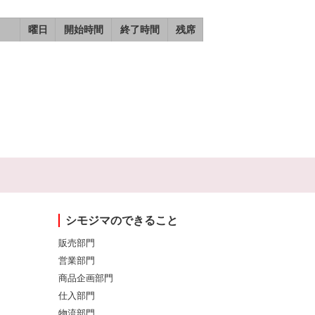
曜日
開始時間
終了時間
残席
シモジマのできること
販売部門
営業部門
商品企画部門
仕入部門
物流部門