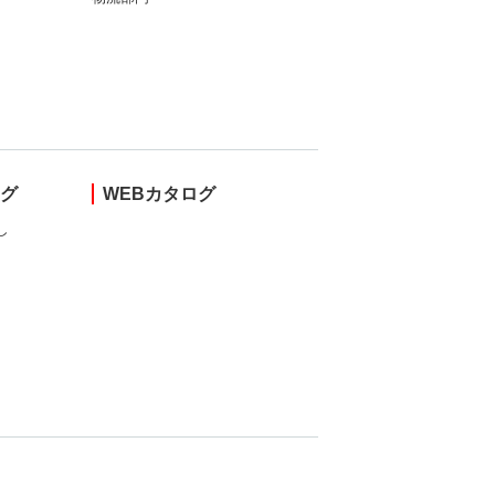
ング
WEBカタログ
し