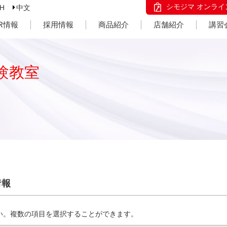
シモジマ オンライ
SH
中文
IR情報
採用情報
商品紹介
店舗紹介
講習
験教室
情報
い。複数の項目を選択することができます。