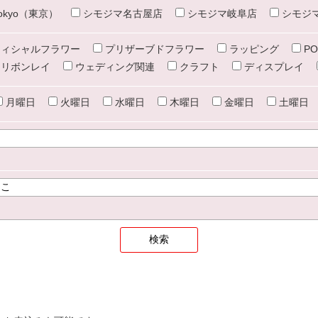
e tokyo（東京）
シモジマ名古屋店
シモジマ岐阜店
シモジ
ィシャルフラワー
プリザーブドフラワー
ラッピング
PO
リボンレイ
ウェディング関連
クラフト
ディスプレイ
月曜日
火曜日
水曜日
木曜日
金曜日
土曜日