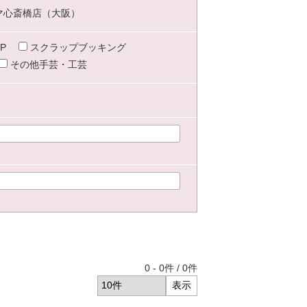
マ心斎橋店（大阪）
P
スクラップブッキング
その他手芸・工芸
0
-
0
件 /
0
件