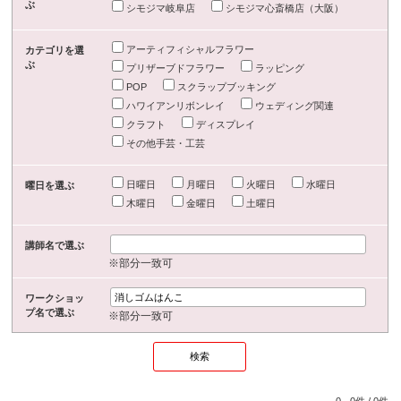
ぶ
シモジマ岐阜店
シモジマ心斎橋店（大阪）
アーティフィシャルフラワー
カテゴリを選
ぶ
プリザーブドフラワー
ラッピング
POP
スクラップブッキング
ハワイアンリボンレイ
ウェディング関連
クラフト
ディスプレイ
その他手芸・工芸
日曜日
月曜日
火曜日
水曜日
曜日を選ぶ
木曜日
金曜日
土曜日
講師名で選ぶ
※部分一致可
ワークショッ
プ名で選ぶ
※部分一致可