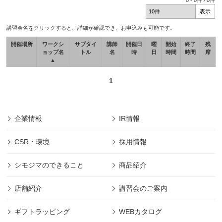
0
-
0
件 /
0
件
講習会名をクリックすると、詳細が確認でき、お申込みも可能です。
開催場所
ワークシ
サブタイ
講師
開催日
曜
開始
終了
残
ョップ名
トル
名
時
日
時間
時間
席
▲
1
企業情報
IR情報
CSR・環境
採用情報
シモジマのできること
商品紹介
店舗紹介
講習会のご案内
ギフトラッピング
WEBカタログ