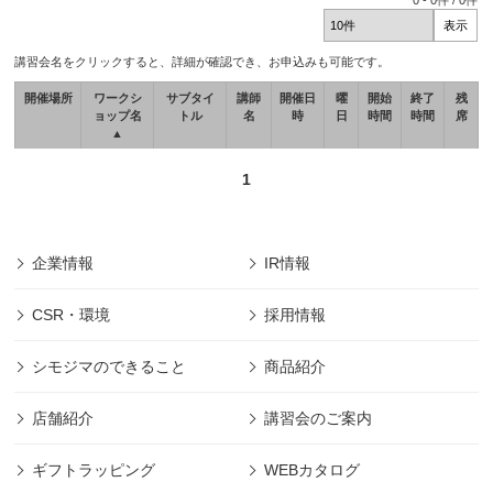
0
-
0
件 /
0
件
講習会名をクリックすると、詳細が確認でき、お申込みも可能です。
開催場所
ワークシ
サブタイ
講師
開催日
曜
開始
終了
残
ョップ名
トル
名
時
日
時間
時間
席
▲
1
企業情報
IR情報
CSR・環境
採用情報
シモジマのできること
商品紹介
店舗紹介
講習会のご案内
ギフトラッピング
WEBカタログ