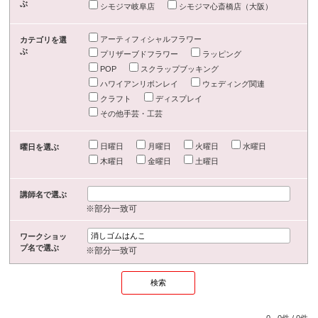
ぶ
シモジマ岐阜店
シモジマ心斎橋店（大阪）
アーティフィシャルフラワー
カテゴリを選
ぶ
プリザーブドフラワー
ラッピング
POP
スクラップブッキング
ハワイアンリボンレイ
ウェディング関連
クラフト
ディスプレイ
その他手芸・工芸
日曜日
月曜日
火曜日
水曜日
曜日を選ぶ
木曜日
金曜日
土曜日
講師名で選ぶ
※部分一致可
ワークショッ
プ名で選ぶ
※部分一致可