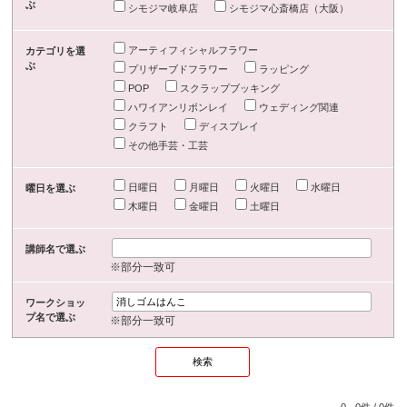
ぶ
シモジマ岐阜店
シモジマ心斎橋店（大阪）
アーティフィシャルフラワー
カテゴリを選
ぶ
プリザーブドフラワー
ラッピング
POP
スクラップブッキング
ハワイアンリボンレイ
ウェディング関連
クラフト
ディスプレイ
その他手芸・工芸
日曜日
月曜日
火曜日
水曜日
曜日を選ぶ
木曜日
金曜日
土曜日
講師名で選ぶ
※部分一致可
ワークショッ
プ名で選ぶ
※部分一致可