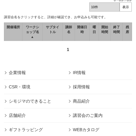
0
-
0
件 /
0
件
講習会名をクリックすると、詳細が確認でき、お申込みも可能です。
開催場所
ワークシ
サブタイ
講師
開催日
曜
開始
終了
残
ョップ名
トル
名
時
日
時間
時間
席
▲
1
企業情報
IR情報
CSR・環境
採用情報
シモジマのできること
商品紹介
店舗紹介
講習会のご案内
ギフトラッピング
WEBカタログ