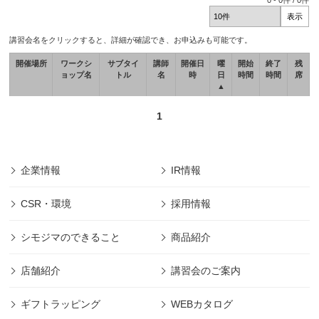
0
-
0
件 /
0
件
講習会名をクリックすると、詳細が確認でき、お申込みも可能です。
開催場所
ワークシ
サブタイ
講師
開催日
曜
開始
終了
残
ョップ名
トル
名
時
日
時間
時間
席
▲
1
企業情報
IR情報
CSR・環境
採用情報
シモジマのできること
商品紹介
店舗紹介
講習会のご案内
ギフトラッピング
WEBカタログ