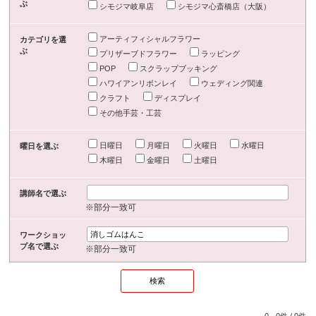
ぶ
シモジマ岐阜店
シモジマ心斎橋店（大阪）
アーティフィシャルフラワー
カテゴリを選
ぶ
プリザーブドフラワー
ラッピング
POP
スクラップブッキング
ハワイアンリボンレイ
ウェディング関連
クラフト
ディスプレイ
その他手芸・工芸
日曜日
月曜日
火曜日
水曜日
曜日を選ぶ
木曜日
金曜日
土曜日
講師名で選ぶ
※部分一致可
ワークショッ
プ名で選ぶ
※部分一致可