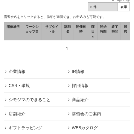
0
-
0
件 /
0
件
講習会名をクリックすると、詳細が確認でき、お申込みも可能です。
開催場所
ワークシ
サブタイ
講師
開催日
曜
開始
終了
残
ョップ名
トル
名
時
日
時間
時間
席
▲
1
企業情報
IR情報
CSR・環境
採用情報
シモジマのできること
商品紹介
店舗紹介
講習会のご案内
ギフトラッピング
WEBカタログ