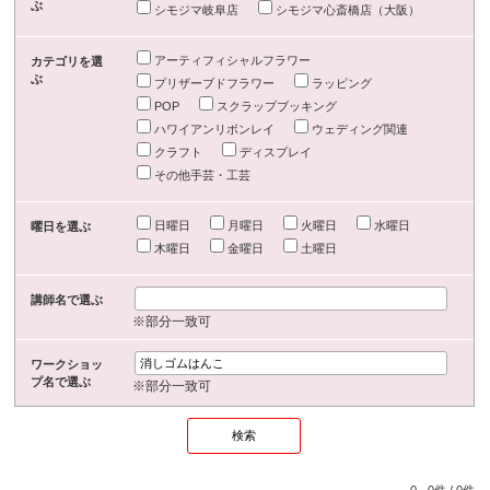
ぶ
シモジマ岐阜店
シモジマ心斎橋店（大阪）
アーティフィシャルフラワー
カテゴリを選
ぶ
プリザーブドフラワー
ラッピング
POP
スクラップブッキング
ハワイアンリボンレイ
ウェディング関連
クラフト
ディスプレイ
その他手芸・工芸
日曜日
月曜日
火曜日
水曜日
曜日を選ぶ
木曜日
金曜日
土曜日
講師名で選ぶ
※部分一致可
ワークショッ
プ名で選ぶ
※部分一致可