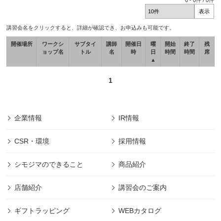
0
-
0
件 /
0
件
講習会名をクリックすると、詳細が確認でき、お申込みも可能です。
開催場所
ワークシ
サブタイ
講師
開催日
曜
開始
終了
残
ョップ名
トル
名
時
日
時間
時間
席
▲
1
企業情報
IR情報
CSR・環境
採用情報
シモジマのできること
商品紹介
店舗紹介
講習会のご案内
ギフトラッピング
WEBカタログ