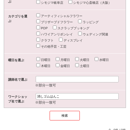
ぶ
シモジマ岐阜店
シモジマ心斎橋店（大阪）
アーティフィシャルフラワー
カテゴリを選
ぶ
プリザーブドフラワー
ラッピング
POP
スクラップブッキング
ハワイアンリボンレイ
ウェディング関連
クラフト
ディスプレイ
その他手芸・工芸
日曜日
月曜日
火曜日
水曜日
曜日を選ぶ
木曜日
金曜日
土曜日
講師名で選ぶ
※部分一致可
ワークショッ
プ名で選ぶ
※部分一致可