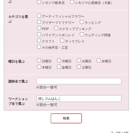
ぶ
シモジマ岐阜店
シモジマ心斎橋店（大阪）
アーティフィシャルフラワー
カテゴリを選
ぶ
プリザーブドフラワー
ラッピング
POP
スクラップブッキング
ハワイアンリボンレイ
ウェディング関連
クラフト
ディスプレイ
その他手芸・工芸
日曜日
月曜日
火曜日
水曜日
曜日を選ぶ
木曜日
金曜日
土曜日
講師名で選ぶ
※部分一致可
ワークショッ
プ名で選ぶ
※部分一致可