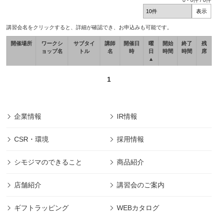
0
-
0
件 /
0
件
講習会名をクリックすると、詳細が確認でき、お申込みも可能です。
開催場所
ワークシ
サブタイ
講師
開催日
曜
開始
終了
残
ョップ名
トル
名
時
日
時間
時間
席
▲
1
企業情報
IR情報
CSR・環境
採用情報
シモジマのできること
商品紹介
店舗紹介
講習会のご案内
ギフトラッピング
WEBカタログ