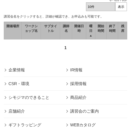
0
-
0
件 /
0
件
講習会名をクリックすると、詳細が確認でき、お申込みも可能です。
開催場所
ワークシ
サブタイ
講師
開催日
曜
開始
終了
残
ョップ名
トル
名
時
日
時間
時間
席
▲
1
企業情報
IR情報
CSR・環境
採用情報
シモジマのできること
商品紹介
店舗紹介
講習会のご案内
ギフトラッピング
WEBカタログ