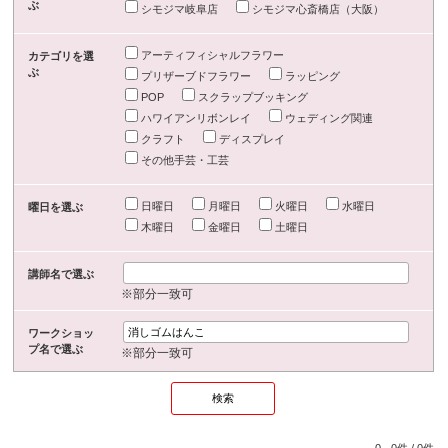
ぶ
シモジマ岐阜店
シモジマ心斎橋店（大阪）
アーティフィシャルフラワー
カテゴリを選
ぶ
プリザーブドフラワー
ラッピング
POP
スクラップブッキング
ハワイアンリボンレイ
ウェディング関連
クラフト
ディスプレイ
その他手芸・工芸
日曜日
月曜日
火曜日
水曜日
曜日を選ぶ
木曜日
金曜日
土曜日
講師名で選ぶ
※部分一致可
ワークショッ
プ名で選ぶ
※部分一致可