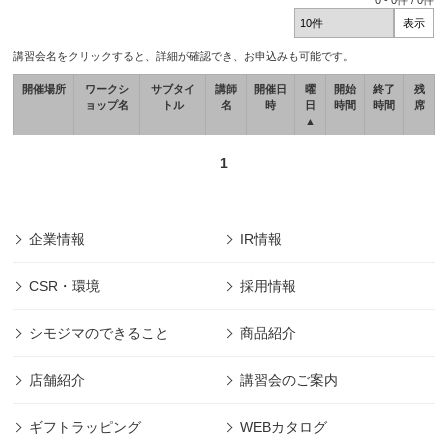
0
-
0
件 /
0
件
講習会名をクリックすると、詳細が確認でき、お申込みも可能です。
開催場所
ワークシ
サブタイ
講師
開催日
曜
開始
終了
残
ョップ名
トル
名
時
日
時間
時間
席
▲
1
企業情報
IR情報
CSR・環境
採用情報
シモジマのできること
商品紹介
店舗紹介
講習会のご案内
ギフトラッピング
WEBカタログ