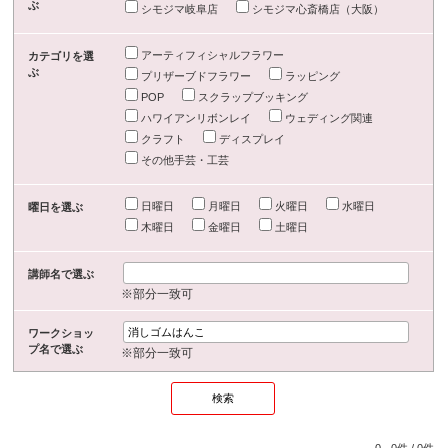
ぶ
シモジマ岐阜店
シモジマ心斎橋店（大阪）
アーティフィシャルフラワー
カテゴリを選
ぶ
プリザーブドフラワー
ラッピング
POP
スクラップブッキング
ハワイアンリボンレイ
ウェディング関連
クラフト
ディスプレイ
その他手芸・工芸
日曜日
月曜日
火曜日
水曜日
曜日を選ぶ
木曜日
金曜日
土曜日
講師名で選ぶ
※部分一致可
ワークショッ
プ名で選ぶ
※部分一致可