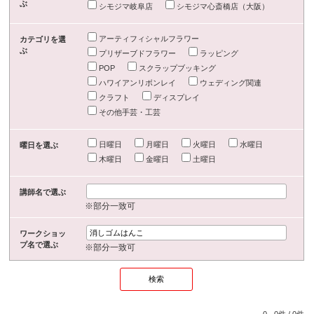
ぶ
シモジマ岐阜店
シモジマ心斎橋店（大阪）
アーティフィシャルフラワー
カテゴリを選
ぶ
プリザーブドフラワー
ラッピング
POP
スクラップブッキング
ハワイアンリボンレイ
ウェディング関連
クラフト
ディスプレイ
その他手芸・工芸
日曜日
月曜日
火曜日
水曜日
曜日を選ぶ
木曜日
金曜日
土曜日
講師名で選ぶ
※部分一致可
ワークショッ
プ名で選ぶ
※部分一致可