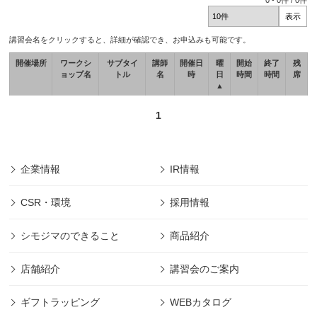
0
-
0
件 /
0
件
講習会名をクリックすると、詳細が確認でき、お申込みも可能です。
開催場所
ワークシ
サブタイ
講師
開催日
曜
開始
終了
残
ョップ名
トル
名
時
日
時間
時間
席
▲
1
企業情報
IR情報
CSR・環境
採用情報
シモジマのできること
商品紹介
店舗紹介
講習会のご案内
ギフトラッピング
WEBカタログ