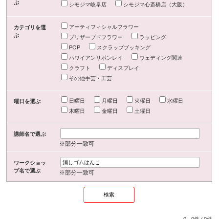
ぶ
シモジマ岐阜店
シモジマ心斎橋店（大阪）
アーティフィシャルフラワー
カテゴリを選
ぶ
プリザーブドフラワー
ラッピング
POP
スクラップブッキング
ハワイアンリボンレイ
ウェディング関連
クラフト
ディスプレイ
その他手芸・工芸
日曜日
月曜日
火曜日
水曜日
曜日を選ぶ
木曜日
金曜日
土曜日
講師名で選ぶ
※部分一致可
ワークショッ
プ名で選ぶ
※部分一致可