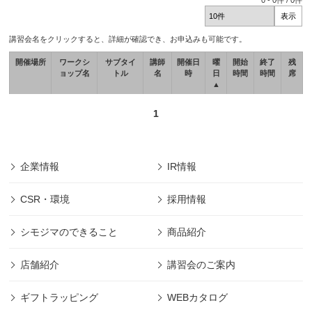
0
-
0
件 /
0
件
講習会名をクリックすると、詳細が確認でき、お申込みも可能です。
開催場所
ワークシ
サブタイ
講師
開催日
曜
開始
終了
残
ョップ名
トル
名
時
日
時間
時間
席
▲
1
企業情報
IR情報
CSR・環境
採用情報
シモジマのできること
商品紹介
店舗紹介
講習会のご案内
ギフトラッピング
WEBカタログ