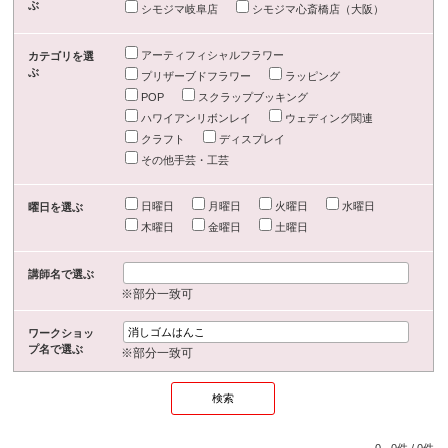
ぶ
シモジマ岐阜店
シモジマ心斎橋店（大阪）
アーティフィシャルフラワー
カテゴリを選
ぶ
プリザーブドフラワー
ラッピング
POP
スクラップブッキング
ハワイアンリボンレイ
ウェディング関連
クラフト
ディスプレイ
その他手芸・工芸
日曜日
月曜日
火曜日
水曜日
曜日を選ぶ
木曜日
金曜日
土曜日
講師名で選ぶ
※部分一致可
ワークショッ
プ名で選ぶ
※部分一致可