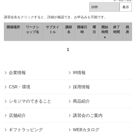
0
-
0
件 /
0
件
講習会名をクリックすると、詳細が確認でき、お申込みも可能です。
開催場所
ワークシ
サブタイ
講師
開催日
曜
開始
終了
残
ョップ名
トル
名
時
日
時間
時間
席
▲
1
企業情報
IR情報
CSR・環境
採用情報
シモジマのできること
商品紹介
店舗紹介
講習会のご案内
ギフトラッピング
WEBカタログ