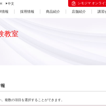
シモジマ オンライ
SH
中文
IR情報
採用情報
商品紹介
店舗紹介
講習
験教室
情報
い。複数の項目を選択することができます。