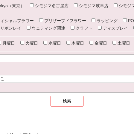
e tokyo（東京）
シモジマ名古屋店
シモジマ岐阜店
シモジ
ィシャルフラワー
プリザーブドフラワー
ラッピング
PO
リボンレイ
ウェディング関連
クラフト
ディスプレイ
月曜日
火曜日
水曜日
木曜日
金曜日
土曜日