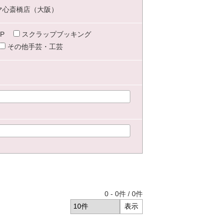
マ心斎橋店（大阪）
P
スクラップブッキング
その他手芸・工芸
0
-
0
件 /
0
件