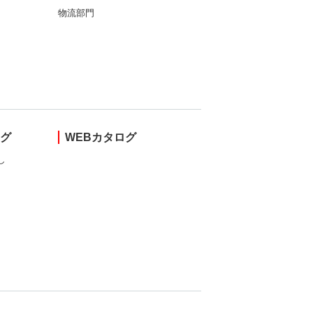
物流部門
ング
WEBカタログ
し