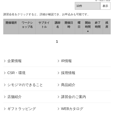
0
-
0
件 /
0
件
講習会名をクリックすると、詳細が確認でき、お申込みも可能です。
開催場所
ワークシ
サブタイ
講師
開催日
曜
開始
終了
残
ョップ名
トル
名
時
日
時間
時間
席
▲
1
企業情報
IR情報
CSR・環境
採用情報
シモジマのできること
商品紹介
店舗紹介
講習会のご案内
ギフトラッピング
WEBカタログ