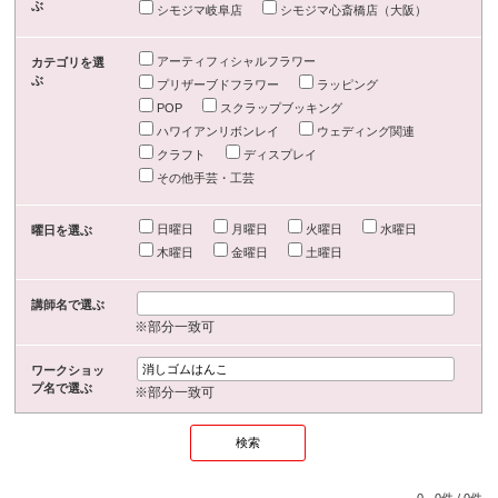
ぶ
シモジマ岐阜店
シモジマ心斎橋店（大阪）
アーティフィシャルフラワー
カテゴリを選
ぶ
プリザーブドフラワー
ラッピング
POP
スクラップブッキング
ハワイアンリボンレイ
ウェディング関連
クラフト
ディスプレイ
その他手芸・工芸
日曜日
月曜日
火曜日
水曜日
曜日を選ぶ
木曜日
金曜日
土曜日
講師名で選ぶ
※部分一致可
ワークショッ
プ名で選ぶ
※部分一致可