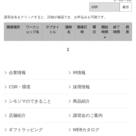
0
-
0
件 /
0
件
講習会名をクリックすると、詳細が確認でき、お申込みも可能です。
開催場所
ワークシ
サブタイ
講師
開催日
曜
開始
終了
残
ョップ名
トル
名
時
日
時間
時間
席
▲
1
企業情報
IR情報
CSR・環境
採用情報
シモジマのできること
商品紹介
店舗紹介
講習会のご案内
ギフトラッピング
WEBカタログ