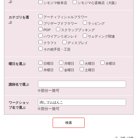
ぶ
シモジマ岐阜店
シモジマ心斎橋店（大阪）
アーティフィシャルフラワー
カテゴリを選
ぶ
プリザーブドフラワー
ラッピング
POP
スクラップブッキング
ハワイアンリボンレイ
ウェディング関連
クラフト
ディスプレイ
その他手芸・工芸
日曜日
月曜日
火曜日
水曜日
曜日を選ぶ
木曜日
金曜日
土曜日
講師名で選ぶ
※部分一致可
ワークショッ
プ名で選ぶ
※部分一致可