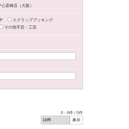
マ心斎橋店（大阪）
P
スクラップブッキング
その他手芸・工芸
0
-
0
件 /
0
件