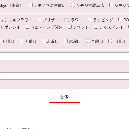
e tokyo（東京）
シモジマ名古屋店
シモジマ岐阜店
シモジ
ィシャルフラワー
プリザーブドフラワー
ラッピング
PO
リボンレイ
ウェディング関連
クラフト
ディスプレイ
月曜日
火曜日
水曜日
木曜日
金曜日
土曜日