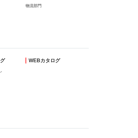
物流部門
ング
WEBカタログ
し