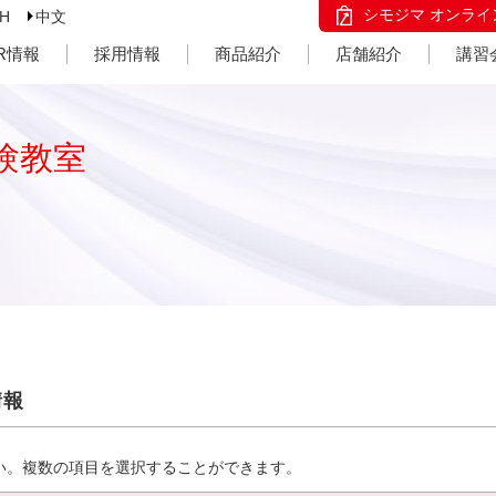
シモジマ オンライ
SH
中文
IR情報
採用情報
商品紹介
店舗紹介
講習
験教室
情報
い。複数の項目を選択することができます。