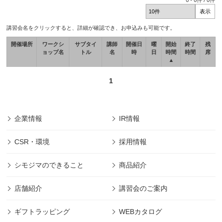
0
-
0
件 /
0
件
講習会名をクリックすると、詳細が確認でき、お申込みも可能です。
開催場所
ワークシ
サブタイ
講師
開催日
曜
開始
終了
残
ョップ名
トル
名
時
日
時間
時間
席
▲
1
企業情報
IR情報
CSR・環境
採用情報
シモジマのできること
商品紹介
店舗紹介
講習会のご案内
ギフトラッピング
WEBカタログ