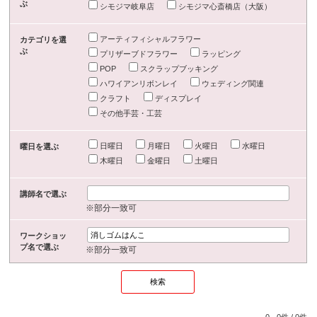
ぶ
シモジマ岐阜店
シモジマ心斎橋店（大阪）
アーティフィシャルフラワー
カテゴリを選
ぶ
プリザーブドフラワー
ラッピング
POP
スクラップブッキング
ハワイアンリボンレイ
ウェディング関連
クラフト
ディスプレイ
その他手芸・工芸
日曜日
月曜日
火曜日
水曜日
曜日を選ぶ
木曜日
金曜日
土曜日
講師名で選ぶ
※部分一致可
ワークショッ
プ名で選ぶ
※部分一致可