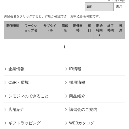
0
-
0
件 /
0
件
講習会名をクリックすると、詳細が確認でき、お申込みも可能です。
開催場所
ワークシ
サブタイ
講師
開催日
曜
開始
終了
残
ョップ名
トル
名
時
日
時間
時間
席
▲
1
企業情報
IR情報
CSR・環境
採用情報
シモジマのできること
商品紹介
店舗紹介
講習会のご案内
ギフトラッピング
WEBカタログ