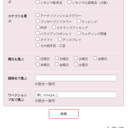
ぶ
シモジマ岐阜店
シモジマ心斎橋店（大阪）
アーティフィシャルフラワー
カテゴリを選
ぶ
プリザーブドフラワー
ラッピング
POP
スクラップブッキング
ハワイアンリボンレイ
ウェディング関連
クラフト
ディスプレイ
その他手芸・工芸
日曜日
月曜日
火曜日
水曜日
曜日を選ぶ
木曜日
金曜日
土曜日
講師名で選ぶ
※部分一致可
ワークショッ
プ名で選ぶ
※部分一致可