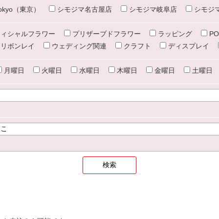
e tokyo（東京）
シモジマ名古屋店
シモジマ岐阜店
シモジ
ィシャルフラワー
プリザーブドフラワー
ラッピング
PO
リボンレイ
ウェディング関連
クラフト
ディスプレイ
月曜日
火曜日
水曜日
木曜日
金曜日
土曜日