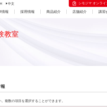
シモジマ オンライ
SH
中文
IR情報
採用情報
商品紹介
店舗紹介
講習
験教室
情報
い。複数の項目を選択することができます。