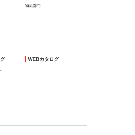
物流部門
ング
WEBカタログ
し