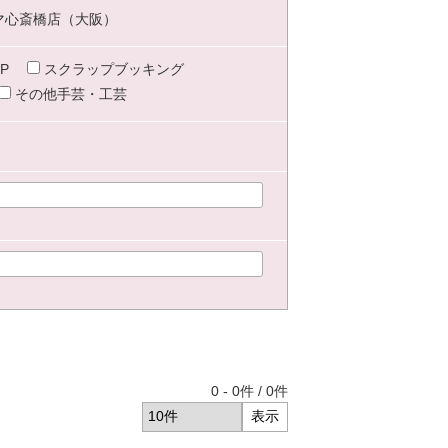
マ心斎橋店（大阪）
P
スクラップブッキング
その他手芸・工芸
0
-
0
件 /
0
件