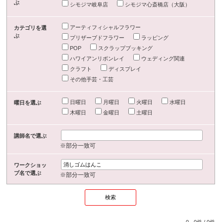
ぶ
シモジマ岐阜店
シモジマ心斎橋店（大阪）
アーティフィシャルフラワー
カテゴリを選
ぶ
プリザーブドフラワー
ラッピング
POP
スクラップブッキング
ハワイアンリボンレイ
ウェディング関連
クラフト
ディスプレイ
その他手芸・工芸
日曜日
月曜日
火曜日
水曜日
曜日を選ぶ
木曜日
金曜日
土曜日
講師名で選ぶ
※部分一致可
ワークショッ
プ名で選ぶ
※部分一致可