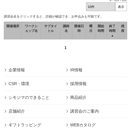
0
-
0
件 /
0
件
講習会名をクリックすると、詳細が確認でき、お申込みも可能です。
開催場所
ワークシ
サブタイ
講師
開催日
曜
開始
終了
残
ョップ名
トル
名
時
日
時間
時間
席
▲
1
企業情報
IR情報
CSR・環境
採用情報
シモジマのできること
商品紹介
店舗紹介
講習会のご案内
ギフトラッピング
WEBカタログ