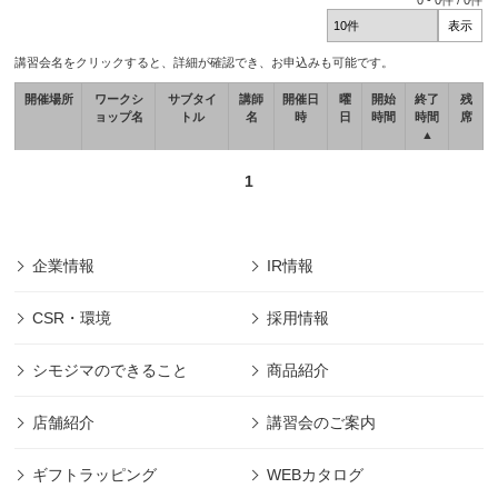
0
-
0
件 /
0
件
講習会名をクリックすると、詳細が確認でき、お申込みも可能です。
開催場所
ワークシ
サブタイ
講師
開催日
曜
開始
終了
残
ョップ名
トル
名
時
日
時間
時間
席
▲
1
企業情報
IR情報
CSR・環境
採用情報
シモジマのできること
商品紹介
店舗紹介
講習会のご案内
ギフトラッピング
WEBカタログ