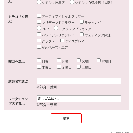
ぶ
シモジマ岐阜店
シモジマ心斎橋店（大阪）
アーティフィシャルフラワー
カテゴリを選
ぶ
プリザーブドフラワー
ラッピング
POP
スクラップブッキング
ハワイアンリボンレイ
ウェディング関連
クラフト
ディスプレイ
その他手芸・工芸
日曜日
月曜日
火曜日
水曜日
曜日を選ぶ
木曜日
金曜日
土曜日
講師名で選ぶ
※部分一致可
ワークショッ
プ名で選ぶ
※部分一致可