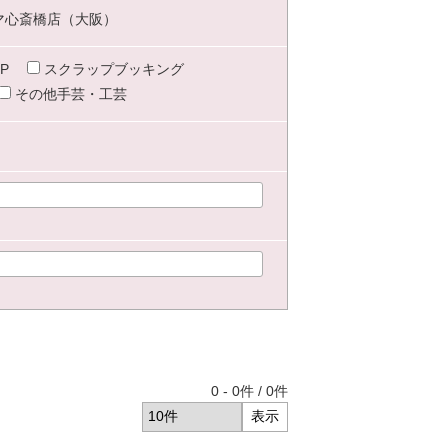
マ心斎橋店（大阪）
P
スクラップブッキング
その他手芸・工芸
0
-
0
件 /
0
件