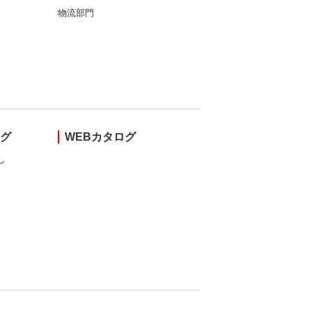
物流部門
ング
WEBカタログ
し