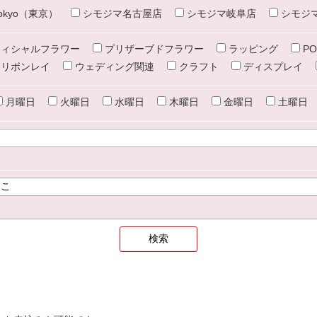
e tokyo（東京）
シモジマ名古屋店
シモジマ岐阜店
シモジ
ィシャルフラワー
プリザーブドフラワー
ラッピング
PO
リボンレイ
ウェディング関連
クラフト
ディスプレイ
月曜日
火曜日
水曜日
木曜日
金曜日
土曜日