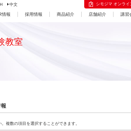
シモジマ オンライ
SH
中文
IR情報
採用情報
商品紹介
店舗紹介
講習
験教室
情報
い。複数の項目を選択することができます。