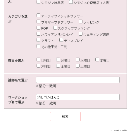
ぶ
シモジマ岐阜店
シモジマ心斎橋店（大阪）
アーティフィシャルフラワー
カテゴリを選
ぶ
プリザーブドフラワー
ラッピング
POP
スクラップブッキング
ハワイアンリボンレイ
ウェディング関連
クラフト
ディスプレイ
その他手芸・工芸
日曜日
月曜日
火曜日
水曜日
曜日を選ぶ
木曜日
金曜日
土曜日
講師名で選ぶ
※部分一致可
ワークショッ
プ名で選ぶ
※部分一致可