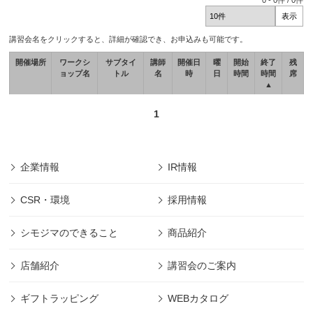
0
-
0
件 /
0
件
講習会名をクリックすると、詳細が確認でき、お申込みも可能です。
開催場所
ワークシ
サブタイ
講師
開催日
曜
開始
終了
残
ョップ名
トル
名
時
日
時間
時間
席
▲
1
企業情報
IR情報
CSR・環境
採用情報
シモジマのできること
商品紹介
店舗紹介
講習会のご案内
ギフトラッピング
WEBカタログ