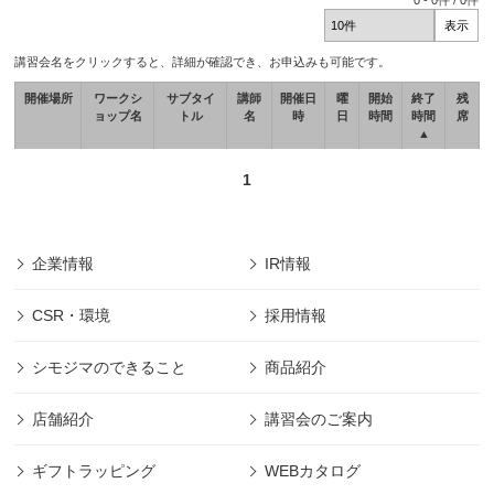
0
-
0
件 /
0
件
講習会名をクリックすると、詳細が確認でき、お申込みも可能です。
開催場所
ワークシ
サブタイ
講師
開催日
曜
開始
終了
残
ョップ名
トル
名
時
日
時間
時間
席
▲
1
企業情報
IR情報
CSR・環境
採用情報
シモジマのできること
商品紹介
店舗紹介
講習会のご案内
ギフトラッピング
WEBカタログ