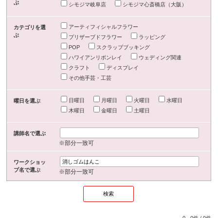
ぶ
シモジマ岐阜店
シモジマ心斎橋店（大阪）
アーティフィシャルフラワー
カテゴリを選
ぶ
プリザーブドフラワー
ラッピング
POP
スクラップブッキング
ハワイアンリボンレイ
ウェディング関連
クラフト
ディスプレイ
その他手芸・工芸
日曜日
月曜日
火曜日
水曜日
曜日を選ぶ
木曜日
金曜日
土曜日
講師名で選ぶ
※部分一致可
ワークショッ
プ名で選ぶ
※部分一致可