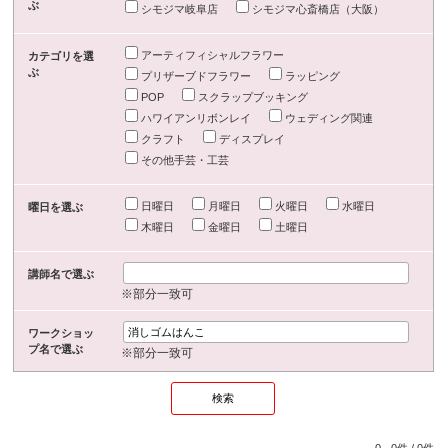
ぶ
シモジマ岐阜店
シモジマ心斎橋店（大阪）
アーティフィシャルフラワー
カテゴリを選
ぶ
プリザーブドフラワー
ラッピング
POP
スクラップブッキング
ハワイアンリボンレイ
ウェディング関連
クラフト
ディスプレイ
その他手芸・工芸
日曜日
月曜日
火曜日
水曜日
曜日を選ぶ
木曜日
金曜日
土曜日
講師名で選ぶ
※部分一致可
ワークショッ
プ名で選ぶ
※部分一致可