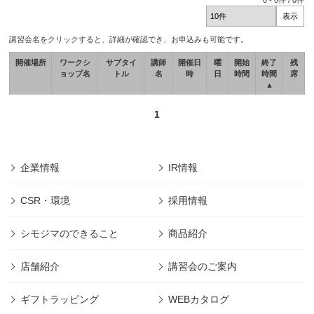
0
-
0
件 /
0
件
講習会名をクリックすると、詳細が確認でき、お申込みも可能です。
開催場所
ワークシ
サブタイ
講師
開催日
曜
開始
終了
残
ョップ名
トル
名
時
日
時間
時間
席
▲
1
企業情報
IR情報
CSR・環境
採用情報
シモジマのできること
商品紹介
店舗紹介
講習会のご案内
ギフトラッピング
WEBカタログ