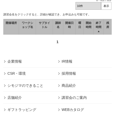
0
-
0
件 /
0
件
講習会名をクリックすると、詳細が確認でき、お申込みも可能です。
開催場所
ワークシ
サブタイ
講師
開催日
曜
開始
終了
残
ョップ名
トル
名
時
日
時間
時間
席
▲
1
企業情報
IR情報
CSR・環境
採用情報
シモジマのできること
商品紹介
店舗紹介
講習会のご案内
ギフトラッピング
WEBカタログ