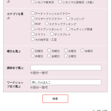
ぶ
シモジマ岐阜店
シモジマ心斎橋店（大阪）
アーティフィシャルフラワー
カテゴリを選
ぶ
プリザーブドフラワー
ラッピング
POP
スクラップブッキング
ハワイアンリボンレイ
ウェディング関連
クラフト
ディスプレイ
その他手芸・工芸
日曜日
月曜日
火曜日
水曜日
曜日を選ぶ
木曜日
金曜日
土曜日
講師名で選ぶ
※部分一致可
ワークショッ
プ名で選ぶ
※部分一致可