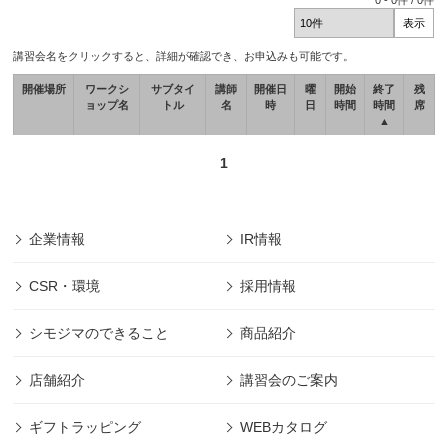
0
-
0
件 /
0
件
講習会名をクリックすると、詳細が確認でき、お申込みも可能です。
開催場所
ワークシ
サブタイ
講師
開催日
曜
開始
終了
残
ョップ名
トル
名
時
日
時間
時間
席
▲
1
企業情報
IR情報
CSR・環境
採用情報
シモジマのできること
商品紹介
店舗紹介
講習会のご案内
ギフトラッピング
WEBカタログ