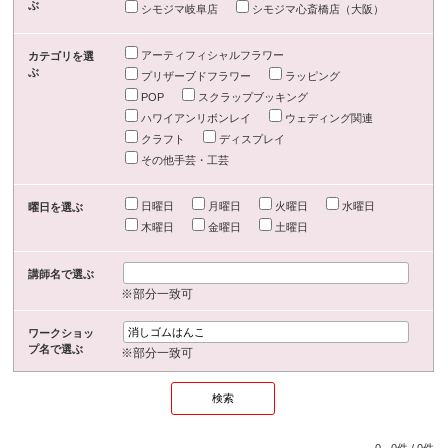
ぶ
シモジマ岐阜店
シモジマ心斎橋店（大阪）
アーティフィシャルフラワー
カテゴリを選
ぶ
プリザーブドフラワー
ラッピング
POP
スクラップブッキング
ハワイアンリボンレイ
ウェディング関連
クラフト
ディスプレイ
その他手芸・工芸
日曜日
月曜日
火曜日
水曜日
曜日を選ぶ
木曜日
金曜日
土曜日
講師名で選ぶ
※部分一致可
ワークショッ
プ名で選ぶ
※部分一致可