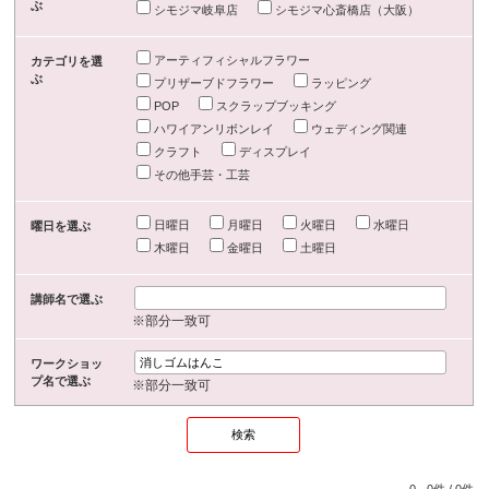
ぶ
シモジマ岐阜店
シモジマ心斎橋店（大阪）
アーティフィシャルフラワー
カテゴリを選
ぶ
プリザーブドフラワー
ラッピング
POP
スクラップブッキング
ハワイアンリボンレイ
ウェディング関連
クラフト
ディスプレイ
その他手芸・工芸
日曜日
月曜日
火曜日
水曜日
曜日を選ぶ
木曜日
金曜日
土曜日
講師名で選ぶ
※部分一致可
ワークショッ
プ名で選ぶ
※部分一致可