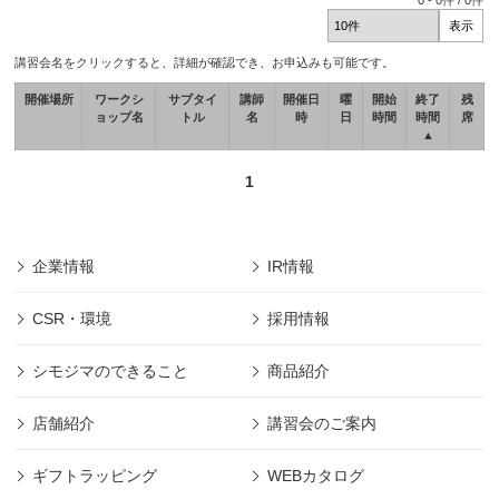
0
-
0
件 /
0
件
講習会名をクリックすると、詳細が確認でき、お申込みも可能です。
開催場所
ワークシ
サブタイ
講師
開催日
曜
開始
終了
残
ョップ名
トル
名
時
日
時間
時間
席
▲
1
企業情報
IR情報
CSR・環境
採用情報
シモジマのできること
商品紹介
店舗紹介
講習会のご案内
ギフトラッピング
WEBカタログ