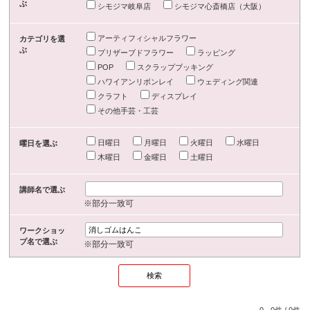
ぶ
シモジマ岐阜店
シモジマ心斎橋店（大阪）
アーティフィシャルフラワー
カテゴリを選
ぶ
プリザーブドフラワー
ラッピング
POP
スクラップブッキング
ハワイアンリボンレイ
ウェディング関連
クラフト
ディスプレイ
その他手芸・工芸
日曜日
月曜日
火曜日
水曜日
曜日を選ぶ
木曜日
金曜日
土曜日
講師名で選ぶ
※部分一致可
ワークショッ
プ名で選ぶ
※部分一致可