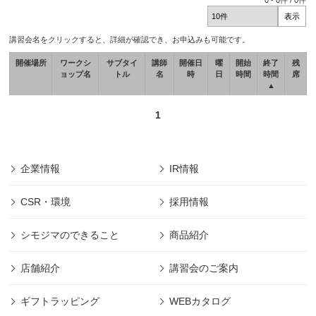
0
-
0
件 /
0
件
講習会名をクリックすると、詳細が確認でき、お申込みも可能です。
開催場所
ワークシ
サブタイ
講師
開催日
曜
開始
終了
残
ョップ名
トル
名
時
日
時間
時間
席
▲
1
企業情報
IR情報
CSR・環境
採用情報
シモジマのできること
商品紹介
店舗紹介
講習会のご案内
ギフトラッピング
WEBカタログ