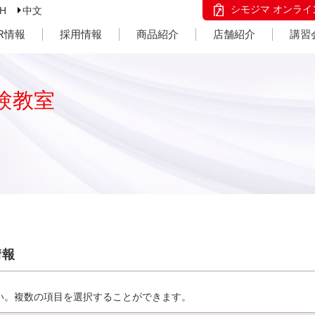
シモジマ オンライ
SH
中文
IR情報
採用情報
商品紹介
店舗紹介
講習
験教室
情報
い。複数の項目を選択することができます。