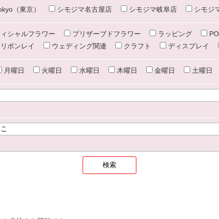
e tokyo（東京）
シモジマ名古屋店
シモジマ岐阜店
シモジ
ィシャルフラワー
プリザーブドフラワー
ラッピング
PO
リボンレイ
ウェディング関連
クラフト
ディスプレイ
月曜日
火曜日
水曜日
木曜日
金曜日
土曜日