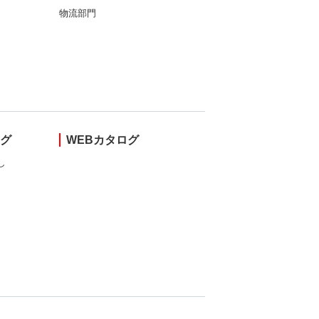
物流部門
ング
WEBカタログ
し