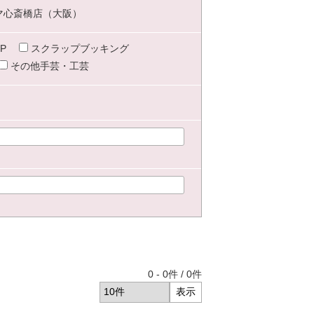
マ心斎橋店（大阪）
P
スクラップブッキング
その他手芸・工芸
0
-
0
件 /
0
件