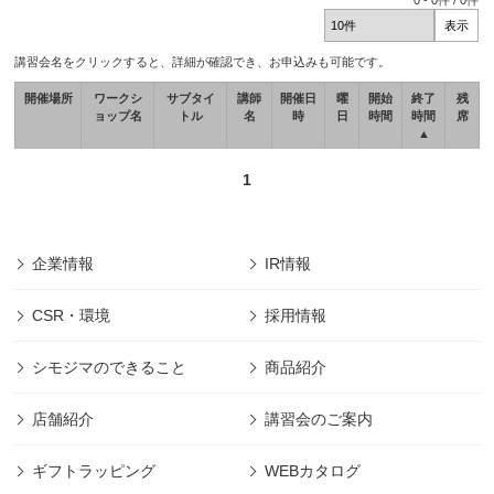
0
-
0
件 /
0
件
講習会名をクリックすると、詳細が確認でき、お申込みも可能です。
開催場所
ワークシ
サブタイ
講師
開催日
曜
開始
終了
残
ョップ名
トル
名
時
日
時間
時間
席
▲
1
企業情報
IR情報
CSR・環境
採用情報
シモジマのできること
商品紹介
店舗紹介
講習会のご案内
ギフトラッピング
WEBカタログ