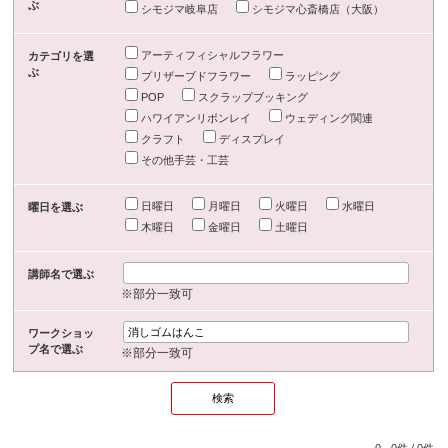
ぶ
シモジマ岐阜店
シモジマ心斎橋店（大阪）
アーティフィシャルフラワー
カテゴリを選
ぶ
プリザーブドフラワー
ラッピング
POP
スクラップブッキング
ハワイアンリボンレイ
ウェディング関連
クラフト
ディスプレイ
その他手芸・工芸
日曜日
月曜日
火曜日
水曜日
曜日を選ぶ
木曜日
金曜日
土曜日
講師名で選ぶ
※部分一致可
ワークショッ
プ名で選ぶ
※部分一致可