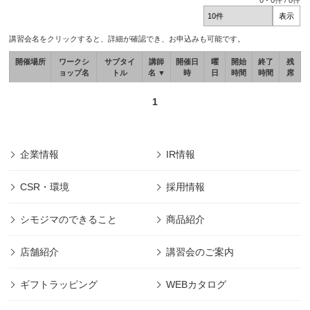
0
-
0
件 /
0
件
講習会名をクリックすると、詳細が確認でき、お申込みも可能です。
開催場所
ワークシ
サブタイ
講師
開催日
曜
開始
終了
残
ョップ名
トル
名 ▼
時
日
時間
時間
席
1
企業情報
IR情報
CSR・環境
採用情報
シモジマのできること
商品紹介
店舗紹介
講習会のご案内
ギフトラッピング
WEBカタログ