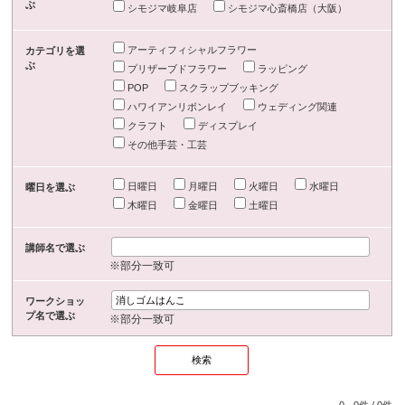
ぶ
シモジマ岐阜店
シモジマ心斎橋店（大阪）
アーティフィシャルフラワー
カテゴリを選
ぶ
プリザーブドフラワー
ラッピング
POP
スクラップブッキング
ハワイアンリボンレイ
ウェディング関連
クラフト
ディスプレイ
その他手芸・工芸
日曜日
月曜日
火曜日
水曜日
曜日を選ぶ
木曜日
金曜日
土曜日
講師名で選ぶ
※部分一致可
ワークショッ
プ名で選ぶ
※部分一致可