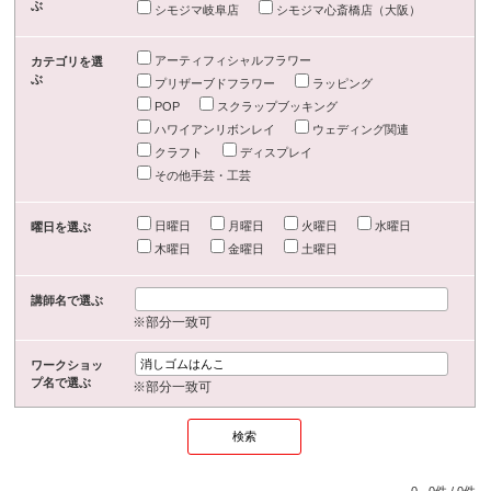
ぶ
シモジマ岐阜店
シモジマ心斎橋店（大阪）
アーティフィシャルフラワー
カテゴリを選
ぶ
プリザーブドフラワー
ラッピング
POP
スクラップブッキング
ハワイアンリボンレイ
ウェディング関連
クラフト
ディスプレイ
その他手芸・工芸
日曜日
月曜日
火曜日
水曜日
曜日を選ぶ
木曜日
金曜日
土曜日
講師名で選ぶ
※部分一致可
ワークショッ
プ名で選ぶ
※部分一致可