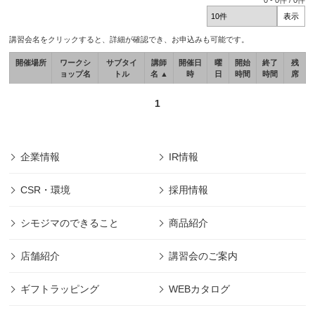
0
-
0
件 /
0
件
講習会名をクリックすると、詳細が確認でき、お申込みも可能です。
開催場所
ワークシ
サブタイ
講師
開催日
曜
開始
終了
残
ョップ名
トル
名 ▲
時
日
時間
時間
席
1
企業情報
IR情報
CSR・環境
採用情報
シモジマのできること
商品紹介
店舗紹介
講習会のご案内
ギフトラッピング
WEBカタログ