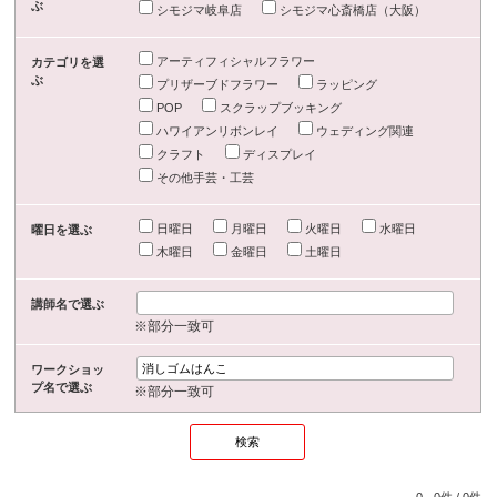
ぶ
シモジマ岐阜店
シモジマ心斎橋店（大阪）
アーティフィシャルフラワー
カテゴリを選
ぶ
プリザーブドフラワー
ラッピング
POP
スクラップブッキング
ハワイアンリボンレイ
ウェディング関連
クラフト
ディスプレイ
その他手芸・工芸
日曜日
月曜日
火曜日
水曜日
曜日を選ぶ
木曜日
金曜日
土曜日
講師名で選ぶ
※部分一致可
ワークショッ
プ名で選ぶ
※部分一致可