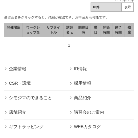
0
-
0
件 /
0
件
講習会名をクリックすると、詳細が確認でき、お申込みも可能です。
開催場所
ワークシ
サブタイ
講師
開催日
曜
開始
終了
残
ョップ名
トル
名 ▲
時
日
時間
時間
席
1
企業情報
IR情報
CSR・環境
採用情報
シモジマのできること
商品紹介
店舗紹介
講習会のご案内
ギフトラッピング
WEBカタログ