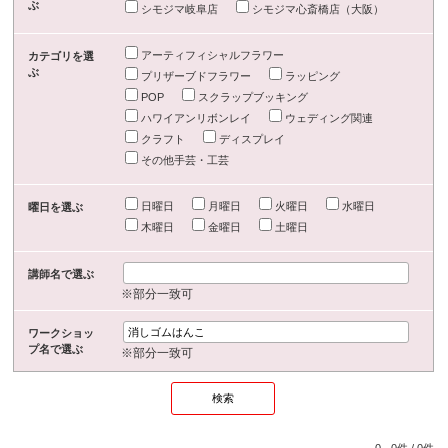
ぶ
シモジマ岐阜店
シモジマ心斎橋店（大阪）
アーティフィシャルフラワー
カテゴリを選
ぶ
プリザーブドフラワー
ラッピング
POP
スクラップブッキング
ハワイアンリボンレイ
ウェディング関連
クラフト
ディスプレイ
その他手芸・工芸
日曜日
月曜日
火曜日
水曜日
曜日を選ぶ
木曜日
金曜日
土曜日
講師名で選ぶ
※部分一致可
ワークショッ
プ名で選ぶ
※部分一致可