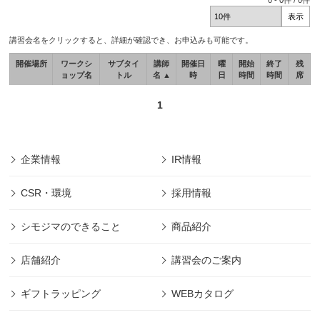
0
-
0
件 /
0
件
講習会名をクリックすると、詳細が確認でき、お申込みも可能です。
開催場所
ワークシ
サブタイ
講師
開催日
曜
開始
終了
残
ョップ名
トル
名 ▲
時
日
時間
時間
席
1
企業情報
IR情報
CSR・環境
採用情報
シモジマのできること
商品紹介
店舗紹介
講習会のご案内
ギフトラッピング
WEBカタログ