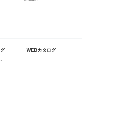
ング
WEBカタログ
し