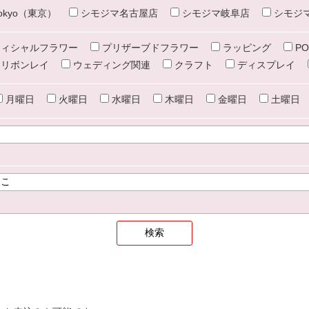
e tokyo（東京）
シモジマ名古屋店
シモジマ岐阜店
シモジ
ィシャルフラワー
プリザーブドフラワー
ラッピング
PO
リボンレイ
ウェディング関連
クラフト
ディスプレイ
月曜日
火曜日
水曜日
木曜日
金曜日
土曜日