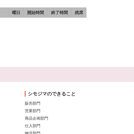
曜日
開始時間
終了時間
残席
シモジマのできること
販売部門
営業部門
商品企画部門
仕入部門
物流部門