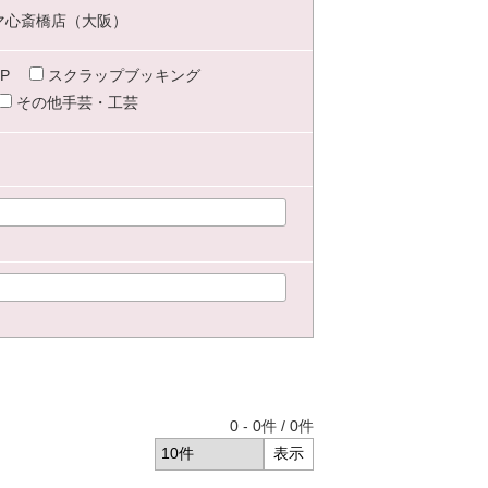
マ心斎橋店（大阪）
P
スクラップブッキング
その他手芸・工芸
0
-
0
件 /
0
件