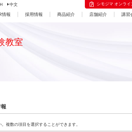
シモジマ オンライ
SH
中文
IR情報
採用情報
商品紹介
店舗紹介
講習
験教室
情報
い。複数の項目を選択することができます。