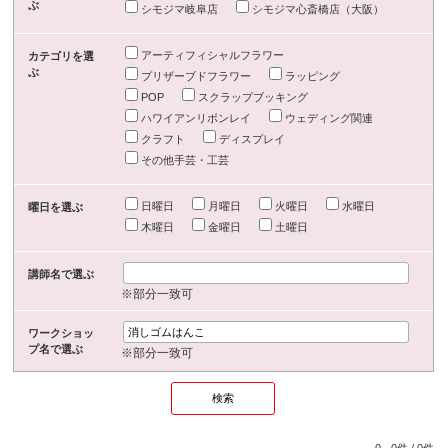
ぶ
シモジマ岐阜店
シモジマ心斎橋店（大阪）
アーティフィシャルフラワー
カテゴリを選
ぶ
プリザーブドフラワー
ラッピング
POP
スクラップブッキング
ハワイアンリボンレイ
ウェディング関連
クラフト
ディスプレイ
その他手芸・工芸
日曜日
月曜日
火曜日
水曜日
曜日を選ぶ
木曜日
金曜日
土曜日
講師名で選ぶ
※部分一致可
ワークショッ
プ名で選ぶ
※部分一致可