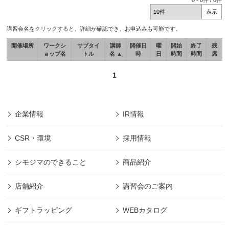
0
-
0
件 /
0
件
講習会名をクリックすると、詳細が確認でき、お申込みも可能です。
開催場所
ワークシ
サブタイ
講師
開催日
曜
開始
終了
残
ョップ名
トル
名 ▲
時
日
時間
時間
席
1
企業情報
IR情報
CSR・環境
採用情報
シモジマのできること
商品紹介
店舗紹介
講習会のご案内
ギフトラッピング
WEBカタログ