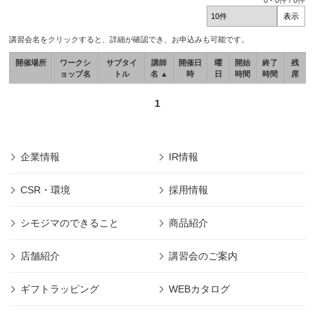
0
-
0
件 /
0
件
講習会名をクリックすると、詳細が確認でき、お申込みも可能です。
開催場所
ワークシ
サブタイ
講師
開催日
曜
開始
終了
残
ョップ名
トル
名 ▲
時
日
時間
時間
席
1
企業情報
IR情報
CSR・環境
採用情報
シモジマのできること
商品紹介
店舗紹介
講習会のご案内
ギフトラッピング
WEBカタログ