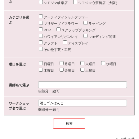
ぶ
シモジマ岐阜店
シモジマ心斎橋店（大阪）
アーティフィシャルフラワー
カテゴリを選
ぶ
プリザーブドフラワー
ラッピング
POP
スクラップブッキング
ハワイアンリボンレイ
ウェディング関連
クラフト
ディスプレイ
その他手芸・工芸
日曜日
月曜日
火曜日
水曜日
曜日を選ぶ
木曜日
金曜日
土曜日
講師名で選ぶ
※部分一致可
ワークショッ
プ名で選ぶ
※部分一致可