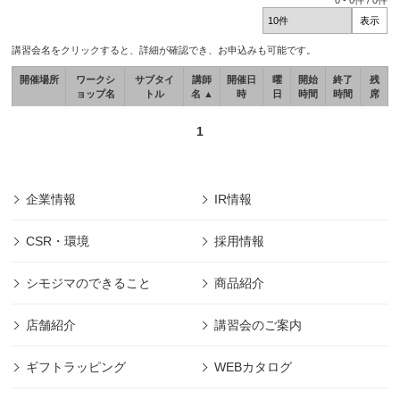
0
-
0
件 /
0
件
講習会名をクリックすると、詳細が確認でき、お申込みも可能です。
開催場所
ワークシ
サブタイ
講師
開催日
曜
開始
終了
残
ョップ名
トル
名 ▲
時
日
時間
時間
席
1
企業情報
IR情報
CSR・環境
採用情報
シモジマのできること
商品紹介
店舗紹介
講習会のご案内
ギフトラッピング
WEBカタログ