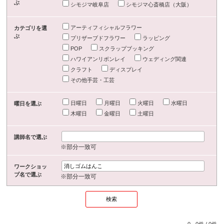
ぶ
シモジマ岐阜店
シモジマ心斎橋店（大阪）
アーティフィシャルフラワー
カテゴリを選
ぶ
プリザーブドフラワー
ラッピング
POP
スクラップブッキング
ハワイアンリボンレイ
ウェディング関連
クラフト
ディスプレイ
その他手芸・工芸
日曜日
月曜日
火曜日
水曜日
曜日を選ぶ
木曜日
金曜日
土曜日
講師名で選ぶ
※部分一致可
ワークショッ
プ名で選ぶ
※部分一致可